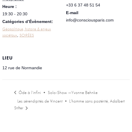
+33 6 37 48 51 54
Heure :
E-mail
19:30 - 20:30
info@consciousparis.com
Catégories d’Évènement:
Géopolitique, histoire & enjeux
sociétaux
SOIRÉES
,
LIEU
12 rue de Normandie
Ôde à l’infini • Solo-Show —Yvonne Behnke
Les sérendipités de Vincent • L’homme sans postérité, Adalbert
Stifter