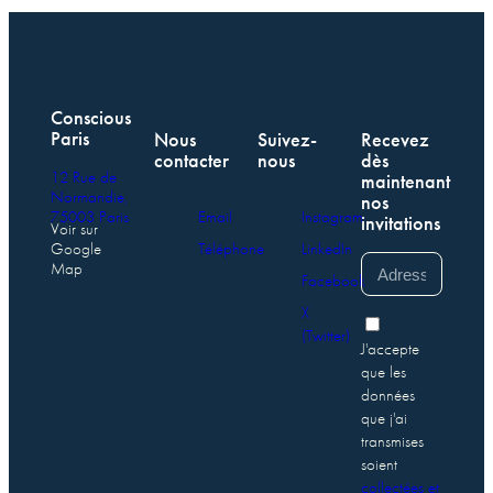
Conscious
Paris
Nous
Suivez-
Recevez
contacter
nous
dès
12 Rue de
maintenant
Normandie,
nos
75003 Paris
Email
Instagram
invitations
Voir sur
Google
Téléphone
LinkedIn
Map
Facebook
X
(Twitter)
J'accepte
que les
données
que j'ai
transmises
soient
collectées et