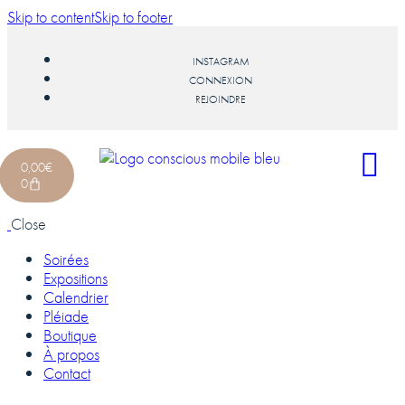
Skip to content
Skip to footer
INSTAGRAM
CONNEXION
REJOINDRE
0,00
€
0
Close
Soirées
Expositions
Calendrier
Pléiade
Boutique
À propos
Contact