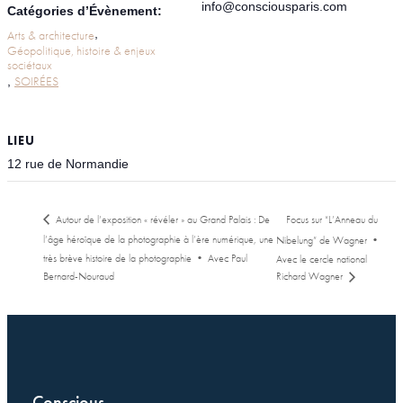
info@consciousparis.com
Catégories d’Évènement:
,
Arts & architecture
Géopolitique, histoire & enjeux
sociétaux
SOIRÉES
,
LIEU
12 rue de Normandie
Autour de l’exposition « révéler » au Grand Palais : De
Focus sur “L’Anneau du
l’âge héroïque de la photographie à l’ère numérique, une
Nibelung” de Wagner •
très brève histoire de la photographie • Avec Paul
Avec le cercle national
Bernard-Nouraud
Richard Wagner
Conscious