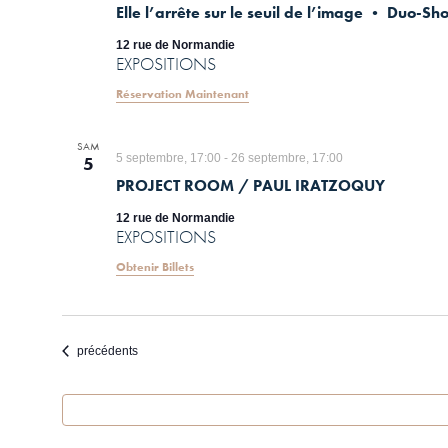
Elle l’arrête sur le seuil de l’image • Duo-
entrées
du
12 rue de Normandie
formulaire
EXPOSITIONS
entraînera
Réservation Maintenant
l'actualisation
de
la
SAM
5 septembre, 17:00
-
26 septembre, 17:00
5
liste
des
PROJECT ROOM / PAUL IRATZOQUY
événements
12 rue de Normandie
avec
EXPOSITIONS
les
résultats
Obtenir Billets
filtrés.
Évènements
précédents