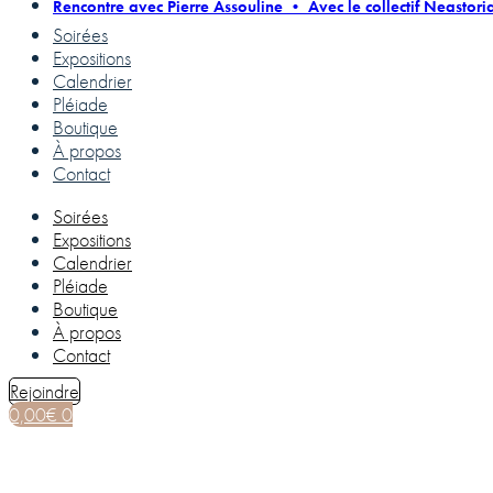
Rencontre avec Pierre Assouline • Avec le collectif Neastori
Soirées
Expositions
Calendrier
Pléiade
Boutique
À propos
Contact
Soirées
Expositions
Calendrier
Pléiade
Boutique
À propos
Contact
Rejoindre
0,00
€
0