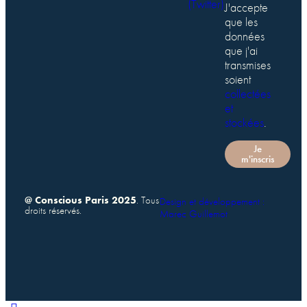
(Twitter)
J'accepte
que les
données
que j'ai
transmises
soient
collectées
et
stockées
.
Je
m'inscris
@ Conscious Paris 2025
. Tous
Design et développement :
droits réservés.
Marec Guillemot