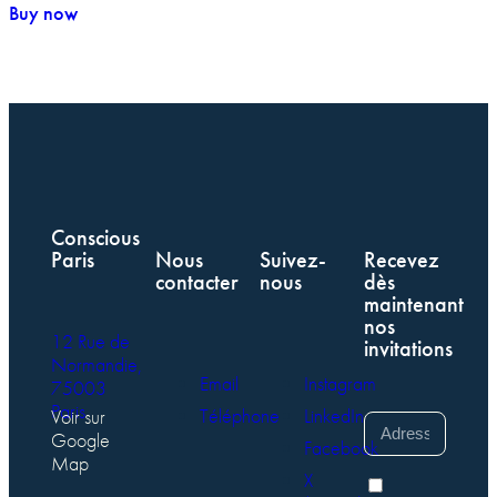
Buy now
Conscious
Paris
Nous
Suivez-
Recevez
contacter
nous
dès
maintenant
nos
12 Rue de
invitations
Normandie,
Email
Instagram
75003
Paris
Téléphone
LinkedIn
Voir sur
Google
Facebook
Map
X