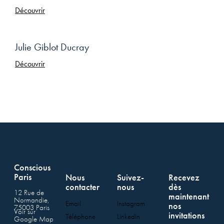
Découvrir
Julie Giblot Ducray
Découvrir
Conscious
Paris
Nous
Suivez-
Recevez
contacter
nous
dès
12 Rue de
maintenant
Normandie,
Email
Instagram
nos
75003 Paris
Voir sur
invitations
Téléphone
LinkedIn
Google Map