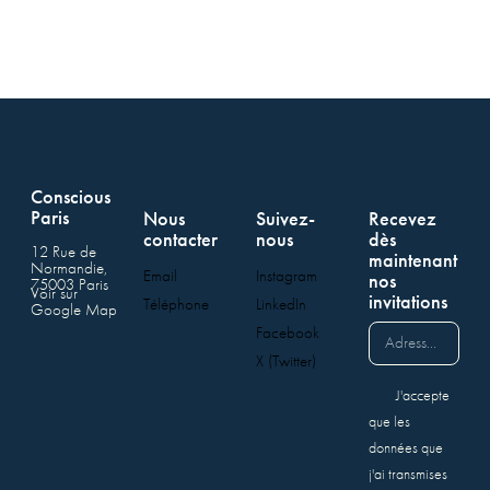
Conscious
Paris
Nous
Suivez-
Recevez
contacter
nous
dès
12 Rue de
maintenant
Normandie,
Email
Instagram
nos
75003 Paris
Voir sur
invitations
Téléphone
LinkedIn
Google Map
Facebook
X (Twitter)
J'accepte
que les
données que
j'ai transmises