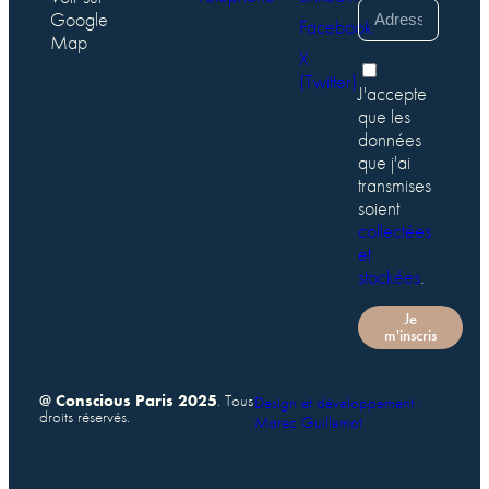
Google
Facebook
Map
X
(Twitter)
J'accepte
que les
données
que j'ai
transmises
soient
collectées
et
stockées
.
Je
m'inscris
@ Conscious Paris 2025
. Tous
Design et développement :
droits réservés.
Marec Guillemot