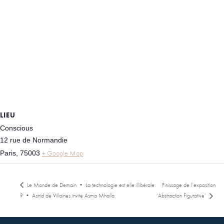
LIEU
Conscious
12 rue de Normandie
+ Google Map
Paris
,
75003
Le Monde de Demain • La technologie est elle illibérale
Finissage de l’exposition
? • Astrid de Villaines invite Asma Mhalla
‘Abstraction Figurative’