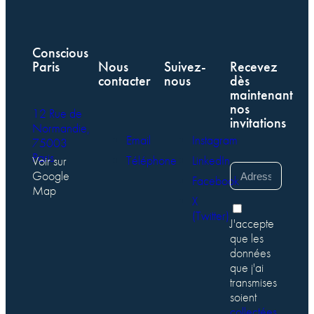
Conscious
Paris
Nous
Suivez-
Recevez
contacter
nous
dès
maintenant
nos
12 Rue de
invitations
Normandie,
Email
Instagram
75003
Paris
Téléphone
LinkedIn
Voir sur
Google
Facebook
Map
X
(Twitter)
J'accepte
que les
données
que j'ai
transmises
soient
collectées