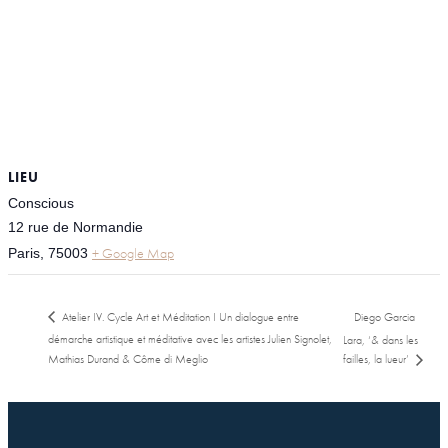
LIEU
Conscious
12 rue de Normandie
+ Google Map
Paris
,
75003
Atelier IV. Cycle Art et Méditation I Un dialogue entre
Diego Garcia
démarche artistique et méditative avec les artistes Julien Signolet,
Lara, ‘& dans les
Mathias Durand & Côme di Meglio
failles, la lueur’